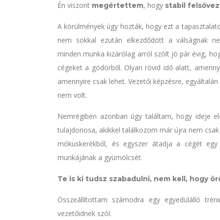
Én viszont
, hogy
megértettem
stabil felsőve
A körülmények úgy hozták, hogy ezt a tapasztalatom
nem sokkal ezután elkezdődött a válságnak ne
minden munka kizárólag arról szólt jó pár évig, ho
cégeket a gödörből. Olyan rövid idő alatt, amenny
amennyire csak lehet. Vezetői képzésre, egyáltalá
nem volt.
Nemrégiben azonban úgy találtam, hogy ideje előv
tulajdonosa, akikkel találkozom már újra nem csak
mókuskerékből, és egyszer átadja a cégét egy 
munkájának a gyümölcsét.
Te is ki tudsz szabadulni, nem kell, hogy ö
Összeállítottam számodra egy egyedülálló tré
vezetőidnek szól.