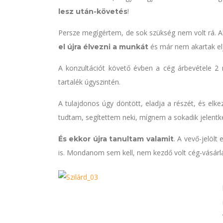
!
lesz után-követés
Persze megígértem, de sok szükség nem volt rá. 
és már nem akartak el
el újra élvezni a munkát
A konzultációt követő évben a cég árbevétele 2 mi
tartalék úgyszintén.
A tulajdonos úgy döntött, eladja a részét, és elk
tudtam, segítettem neki, mígnem a sokadik jelentk
. A vevő-jelölt
És ekkor újra tanultam valamit
is. Mondanom sem kell, nem kezdő volt cég-vásárlá