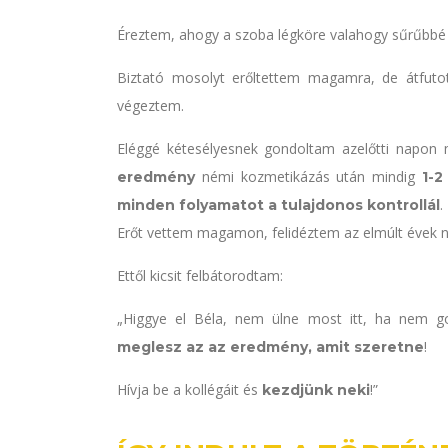
Éreztem, ahogy a szoba légköre valahogy sűrűbbé 
Biztató mosolyt erőltettem magamra, de átfut
végeztem.
Eléggé kétesélyesnek gondoltam azelőtti napon
némi kozmetikázás után mindig
eredmény
1-2
.
minden folyamatot a tulajdonos kontrollál
Erőt vettem magamon, felidéztem az elmúlt évek né
Ettől kicsit felbátorodtam:
„Higgye el Béla, nem ülne most itt, ha nem 
!
meglesz az az eredmény, amit szeretne
Hívja be a kollégáit és
!”
kezdjünk neki