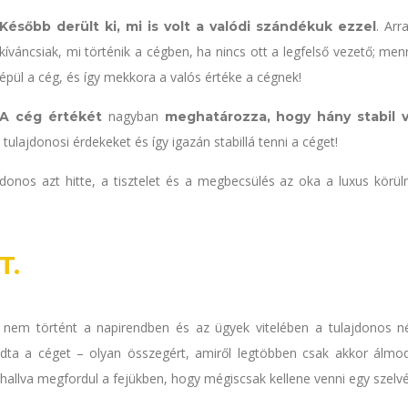
. Arr
Később derült ki, mi is volt a valódi szándékuk ezzel
kíváncsiak, mi történik a cégben, ha nincs ott a legfelső vezető; men
épül a cég, és így mekkora a valós értéke a cégnek!
nagyban
A cég értékét
meghatározza, hogy hány stabil 
 tulajdonosi érdekeket és így igazán stabillá tenni a céget!
jdonos azt hitte, a tisztelet és a megbecsülés az oka a luxus körü
T.
nem történt a napirendben és az ügyek vitelében a tulajdonos né
adta a céget – olyan összegért, amiről legtöbben csak akkor álmo
allva megfordul a fejükben, hogy mégiscsak kellene venni egy szelvé