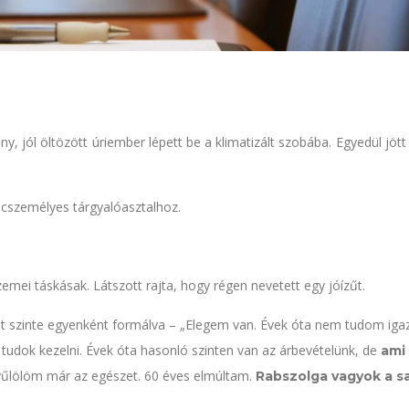
y, jól öltözött úriember lépett be a klimatizált szobába. Egyedül jött
lcszemélyes tárgyalóasztalhoz.
zemei táskásak. Látszott rajta, hogy régen nevetett egy jóízűt.
at szinte egyenként formálva – „Elegem van. Évek óta nem tudom iga
e tudok kezelni. Évek óta hasonló szinten van az árbevételünk, de
ami
yűlölöm már az egészet. 60 éves elmúltam.
Rabszolga vagyok a sa