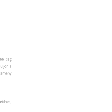
öbb cég
uljon a
 kemény
eidnek,