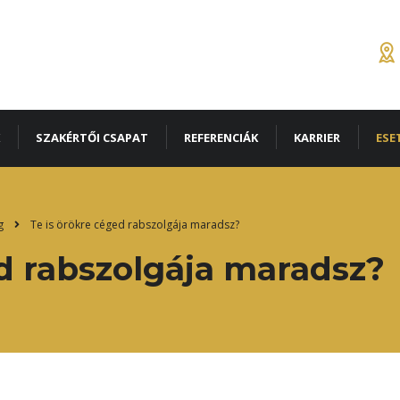
SZAKÉRTŐI CSAPAT
REFERENCIÁK
KARRIER
ESE
g
Te is örökre céged rabszolgája maradsz?
ed rabszolgája maradsz?