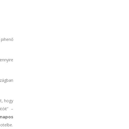
 pihenő
ennyire
rszágban
t, hogy
tóit” –
napos
hotelbe.