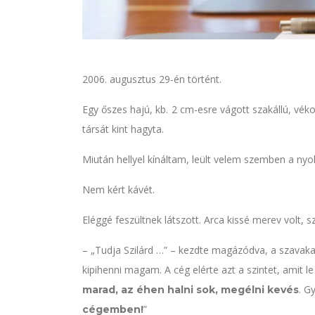
2006. augusztus 29-én történt.
Egy őszes hajú, kb. 2 cm-esre vágott szakállú, vékon
társát kint hagyta.
Miután hellyel kínáltam, leült velem szemben a nyo
Nem kért kávét.
Eléggé feszültnek látszott. Arca kissé merev volt, s
– „Tudja Szilárd …” – kezdte magázódva, a szavak
kipihenni magam. A cég elérte azt a szintet, amit l
. G
marad, az éhen halni sok, megélni kevés
”
cégemben!