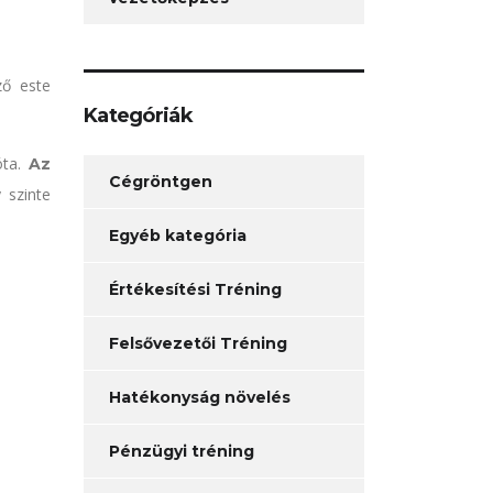
ző este
Kategóriák
óta.
Az
Cégröntgen
 szinte
Egyéb kategória
Értékesítési Tréning
Felsővezetői Tréning
Hatékonyság növelés
Pénzügyi tréning