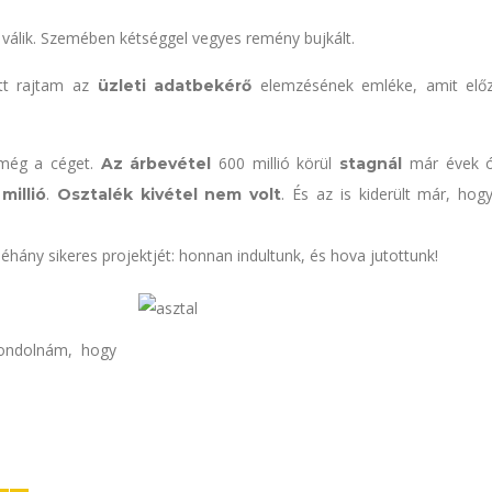
válik. Szemében kétséggel vegyes remény bujkált.
ott rajtam az
elemzésének emléke, amit elő
üzleti adatbekérő
 még a céget.
600 millió körül
már évek 
Az árbevétel
stagnál
.
. És az is kiderült már, hogy
 millió
Osztalék kivétel nem volt
hány sikeres projektjét: honnan indultunk, és hova jutottunk!
gondolnám, hogy