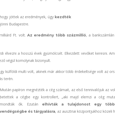
Ahogy jöttek az eredmények, úgy
kezdték
jönni Budapestre.
lliárd Ft. volt.
, a bankszámlán
Az eredmény több százmillió
ezdi élvezni a hosszú évek gyümölcsét. Elkezdett vevőket keresni. Am
ező végül komolynak bizonyult.
 egy külföldi multi volt, akinek már akkor több érdekeltsége volt az o
s terén.
Miután papíron megnézték a cég számait, az első tennivalójuk az vol
betettek a cégbe egy kontrollert, „aki majd elemzi a cég muta
mondták ők. Ezután
elhívták a tulajdonost egy több
, az ausztriai központjukhoz közeli 
vendégségbe és tárgyalásra