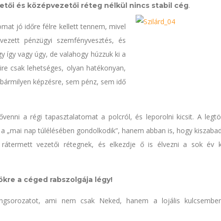
.
zetői és középvezetői réteg nélkül nincs stabil cég
at jó időre félre kellett tennem, mivel
vezett pénzügyi szemfényvesztés, és
gy így vagy úgy, de valahogy húzzuk ki a
ire csak lehetséges, olyan hatékonyan,
n bármilyen képzésre, sem pénz, sem idő
enni a régi tapasztalatomat a polcról, és leporolni kicsit. A legt
 a „mai nap túlélésében gondolkodik”, hanem abban is, hogy kiszabad
rátermett vezetői rétegnek, és elkezdje ő is élvezni a sok év
rökre a céged rabszolgája légy!
ningsorozatot, ami nem csak Neked, hanem a lojális kulcsember