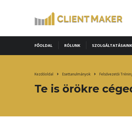
FŐOLDAL
RÓLUNK
SZOLGÁLTATÁSAINK
Kezdőoldal
Esettanulmányok
Felsővezetői Trénin
Te is örökre cég