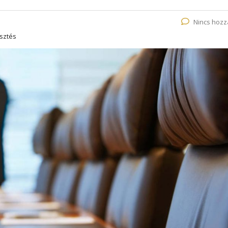
Nincs hozz
esztés