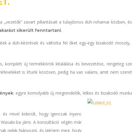
T.
a „vezetők” zavart pillantásait a tulajdonos düh-rohamai közben, és
.
karást sikerült fenntartani
tek a düh-kitörések és váltotta fel őket egy-egy bizakodó mosoly,
ás, komplett új termékkörök kitalálása és bevezetése, rengeteg sze
rleveleket is írtunk közösen, pedig ha van valami, amit nem szeret
: egyre komolyabb új megrendelők, lelkes és bizakodó munka
mények
k, és mivel kiderült, hogy igencsak ínyenc
a Wasabi-ba járni. A konzultáció végén már
gnak nekik hiányozni, és ígérjem meg, hogy