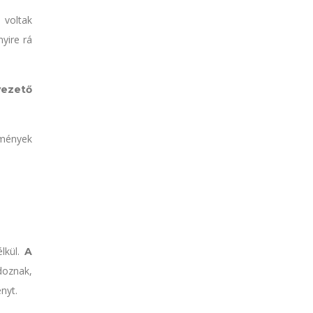
a voltak
nyire rá
vezető
lmények
lkül.
A
doznak,
nyt.