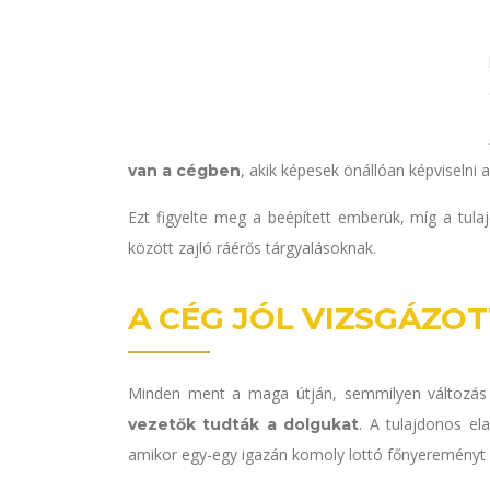
, akik képesek önállóan képviselni a
van a cégben
Ezt figyelte meg a beépített emberük, míg a tula
között zajló ráérős tárgyalásoknak.
A CÉG JÓL VIZSGÁZOT
Minden ment a maga útján, semmilyen változás 
. A tulajdonos el
vezetők tudták a dolgukat
amikor egy-egy igazán komoly lottó főnyereményt h