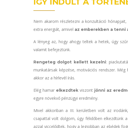
ÍGY INDULT A TÖRTÉNE
Nem akarom részletezni a konzultáció hónapjait, 
extra energiát, amivel
az emberekben a tenni a
A lényeg az, hogy ahogy teltek a hetek, úgy szűn
valamit befejeztünk.
: piackutat
Rengeteg dolgot kellett kezelni
munkatársak képzése, motivációs rendszer. Még hí
akkor az a hírlevél írás.
Elég hamar
viszont
elkezdtek
jönni az ered
egyre növekvő pénzügyi eredmény.
Mivel akkoriban a III. kerületben volt az irodán
csapattal volt dolgom, úgy félidőben elkezdtünk 
azzal viccelődtek, hogy a legjobban az ebédek fo