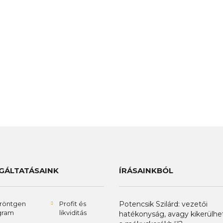
GÁLTATÁSAINK
ÍRÁSAINKBÓL
röntgen
Profit és
Potencsik Szilárd: vezetői
gram
likviditás
hatékonyság, avagy kikerülhe