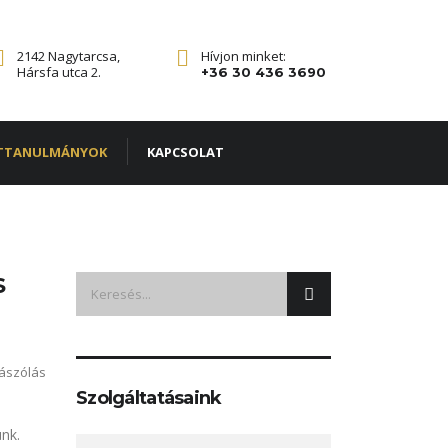
2142 Nagytarcsa,
Hívjon minket:
Hársfa utca 2.
+36 30 436 3690
TTANULMÁNYOK
KAPCSOLAT
S
ászólás
Szolgáltatásaink
ünk.