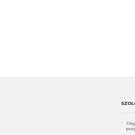
SZOL
Cég
pro