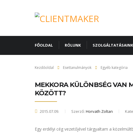
FŐOLDAL
RÓLUNK
SZOLGÁLTATÁSAINK
Kezdőoldal
Esettanulmányok
Egyéb kategória
MEKKORA KÜLÖNBSÉG VAN M
KÖZÖTT?
2015.07.09.
Szerző:
Horvath Zoltan
Kate
Egy erdélyi cég vezetőjével tárgyaltam a közelmúlt