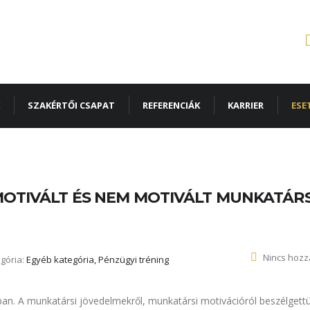
SZAKÉRTŐI CSAPAT
REFERENCIÁK
KARRIER
ESE
OTIVÁLT ÉS NEM MOTIVÁLT MUNKATÁR
Nincs hozz
gória:
Egyéb kategória, Pénzügyi tréning
ban. A munkatársi jövedelmekről, munkatársi motivációról beszélgett