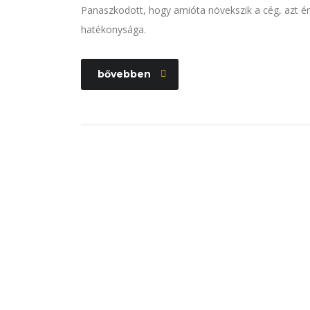
Panaszkodott, hogy amióta növekszik a cég, azt ér
hatékonysága.
bővebben